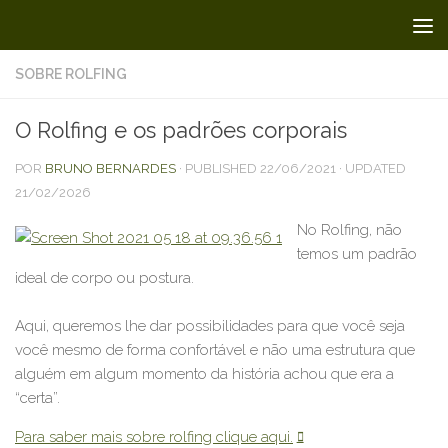
Skip to content
SOBRE ROLFING
O Rolfing e os padrões corporais
POR
BRUNO BERNARDES
· PUBLISHED
22/06/2021
· UPDATED
21/02/2026
No Rolfing, não
temos um padrão
ideal de corpo ou postura.
⠀
Aqui, queremos lhe dar possibilidades para que você seja
você mesmo de forma confortável e não uma estrutura que
alguém em algum momento da história achou que era a
“certa”.
Para saber mais sobre rolfing clique aqui.